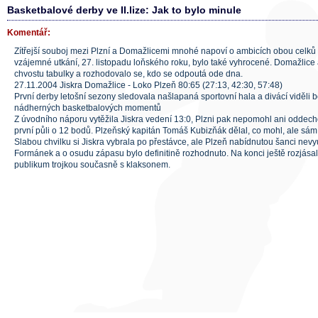
Basketbalové derby ve II.lize: Jak to bylo minule
Komentář:
Zítřejší souboj mezi Plzní a Domažlicemi mnohé napoví o ambicích obou celků 
vzájemné utkání, 27. listopadu loňského roku, bylo také vyhrocené. Domažlic
chvostu tabulky a rozhodovalo se, kdo se odpoutá ode dna.
27.11.2004 Jiskra Domažlice - Loko Plzeň 80:65 (27:13, 42:30, 57:48)
První derby letošní sezony sledovala našlapaná sportovní hala a divácí viděli 
nádherných basketbalových momentů
Z úvodního náporu vytěžila Jiskra vedení 13:0, Plzni pak nepomohl ani oddech
první půli o 12 bodů. Plzeňský kapitán Tomáš Kubizňák dělal, co mohl, ale sám 
Slabou chvilku si Jiskra vybrala po přestávce, ale Plzeň nabídnutou šanci nevyuž
Formánek a o osudu zápasu bylo definitině rozhodnuto. Na konci ještě rozjása
publikum trojkou současně s klaksonem.