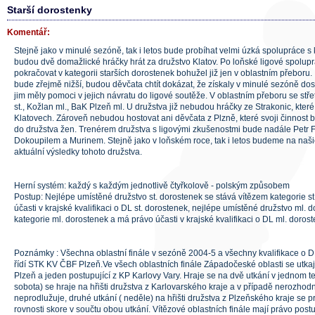
Starší dorostenky
Komentář:
Stejně jako v minulé sezóně, tak i letos bude probíhat velmi úzká spolupráce s
budou dvě domažlické hráčky hrát za družstvo Klatov. Po loňské ligové spolup
pokračovat v kategorii starších dorostenek bohužel již jen v oblastním přeboru. 
bude zřejmě nižší, budou děvčata chtít dokázat, že získaly v minulé sezóně dos
jim měly pomoci v jejich návratu do ligové soutěže. V oblastním přeboru se stře
st., Kožlan ml., BaK Plzeň ml. U družstva již nebudou hráčky ze Strakonic, které 
Klatovech. Zároveň nebudou hostovat ani děvčata z Plzně, které svoji činnost 
do družstva žen. Trenérem družstva s ligovými zkušenostmi bude nadále Petr Fl
Dokoupilem a Murinem. Stejně jako v loňském roce, tak i letos budeme na naši
aktuální výsledky tohoto družstva.
Herní systém: každý s každým jednotlivě čtyřkolově - polským způsobem
Postup: Nejlépe umístěné družstvo st. dorostenek se stává vítězem kategorie s
účasti v krajské kvalifikaci o DL st. dorostenek, nejlépe umístěné družstvo ml. 
kategorie ml. dorostenek a má právo účasti v krajské kvalifikaci o DL ml. doros
Poznámky : Všechna oblastní finále v sezóně 2004-5 a všechny kvalifikace o D
řídí STK KV ČBF Plzeň.Ve všech oblastních finále Západočeské oblasti se utkaj
Plzeň a jeden postupující z KP Karlovy Vary. Hraje se na dvě utkání v jednom te
sobota) se hraje na hřišti družstva z Karlovarského kraje a v případě nerozho
neprodlužuje, druhé utkání ( neděle) na hřišti družstva z Plzeňského kraje se p
rovnosti skore v součtu obou utkání. Vítězové oblastních finále mají právo pos