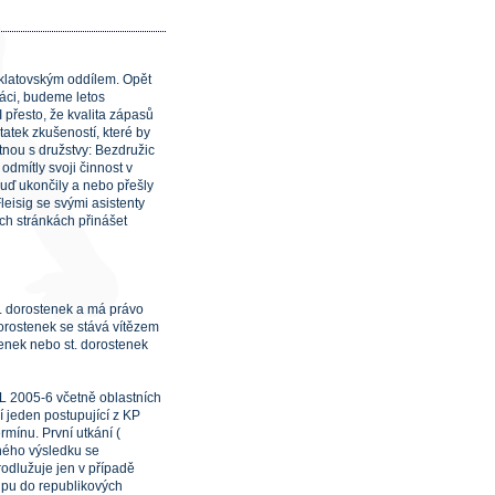
 klatovským oddílem. Opět
ráci, budeme letos
I přesto, že kvalita zápasů
tatek zkušeností, které by
tnou s družstvy: Bezdružic
odmítly svoji činnost v
buď ukončily a nebo přešly
eisig se svými asistenty
ch stránkách přinášet
t. dorostenek a má právo
dorostenek se stává vítězem
tenek nebo st. dorostenek
L 2005-6 včetně oblastních
í jeden postupující z KP
rmínu. První utkání (
dného výsledku se
rodlužuje jen v případě
tupu do republikových