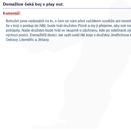
Domažlice čeká boj v play out.
Komentář:
Bohužel jsme nedosáhli na to, o čem se nám před začátkem soutěže ani nesnil
že v boji o postup do NBL bude hrát družstvo Plzně a my jí přejeme, aby své n
potrápila. Naše družstvo bude hrát ve skupině o záchranu, kde po odehrané zá
výchozí pozici. Domažličtí diváci, tak opět uvidí líté boje s družstvy Jindřicho
Ostravy, Litoměřic a Jihlavy.