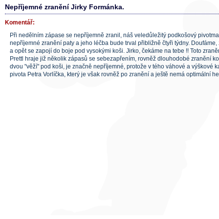
Nepříjemné zranění Jirky Formánka.
Komentář:
Při nedělním zápase se nepříjemně zranil, náš veledůležitý podkošový pivotm
nepříjemné zranění paty a jeho léčba bude trval přibližně čtyři týdny. Doufáme, 
a opět se zapojí do boje pod vysokými koši. Jirko, čekáme na tebe !! Toto zranění
Prettl hraje již několik zápasů se sebezapřením, rovněž dlouhodobé zranění ko
dvou "věží" pod koši, je značně nepříjemné, protože v tého váhové a výškové 
pivota Petra Vorlíčka, který je však rovněž po zranění a ještě nemá optimální h