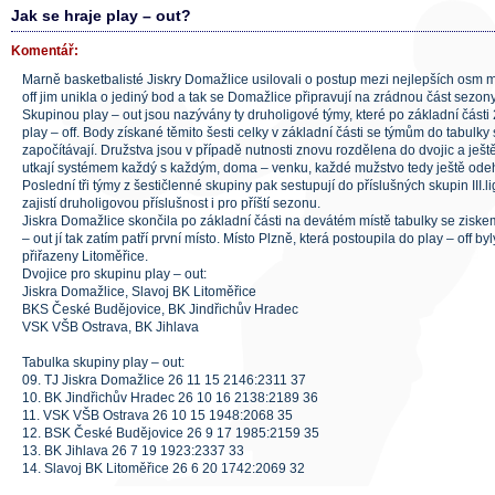
Jak se hraje play – out?
Komentář:
Marně basketbalisté Jiskry Domažlice usilovali o postup mezi nejlepších osm muž
off jim unikla o jediný bod a tak se Domažlice připravují na zrádnou část sezon
Skupinou play – out jsou nazývány ty druholigové týmy, které po základní část
play – off. Body získané těmito šesti celky v základní části se týmům do tabulky
započítávají. Družstva jsou v případě nutnosti znovu rozdělena do dvojic a ješ
utkají systémem každý s každým, doma – venku, každé mužstvo tedy ještě ode
Poslední tři týmy z šestičlenné skupiny pak sestupují do příslušných skupin III.l
zajistí druholigovou příslušnost i pro příští sezonu.
Jiskra Domažlice skončila po základní části na devátém místě tabulky se zisk
– out jí tak zatím patří první místo. Místo Plzně, která postoupila do play – off b
přiřazeny Litoměřice.
Dvojice pro skupinu play – out:
Jiskra Domažlice, Slavoj BK Litoměřice
BKS České Budějovice, BK Jindřichův Hradec
VSK VŠB Ostrava, BK Jihlava
Tabulka skupiny play – out:
09. TJ Jiskra Domažlice 26 11 15 2146:2311 37
10. BK Jindřichův Hradec 26 10 16 2138:2189 36
11. VSK VŠB Ostrava 26 10 15 1948:2068 35
12. BSK České Budějovice 26 9 17 1985:2159 35
13. BK Jihlava 26 7 19 1923:2337 33
14. Slavoj BK Litoměřice 26 6 20 1742:2069 32