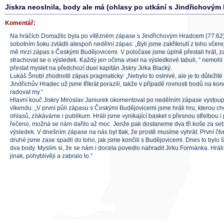
Jiskra neoslnila, body ale má (ohlasy po utkání s Jindřichovým
Komentář:
Na hráčích Domažlic byla po vítězném zápase s Jindřichovým Hradcem (77:62) 
sobotním šoku zvládli alespoň nedělní zápas: „Byli jsme zakřiknutí z toho včerejš
mě mrzí zápas s Českými Budějovicemi. V poločase jsme úplně přestali hrát, za
strachovat se o výsledek. Každý jen očima visel na výsledkové tabuli, “ nemohl
přestat myslet na předchozí duel kapitán Jiskry Jirka Blacký.
Lukáš Šnobl zhodnotil zápas pragmaticky: „Nebylo to oslnivé, ale je to důležité 
Jindřichův Hradec už jsme třikrát porazili, takže v případě rovnosti bodů na k
radovat my.“
Hlavní kouč Jiskry Miroslav Janiurek okomentoval po nedělním zápase vysto
víkendu: „V první půli zápasu s Českými Budějovicemi jsme hráli hru, kterou ch
ohlasů, získáváme i publikum. Hráli jsme vynikající basket s přesnou střelbou 
řečeno, možná se nám dařilo až moc. Jenže pak dostaneme dva tři koše za se
výsledek. V dnešním zápase na nás byl tlak, že prostě musíme vyhrát. První čtvr
druhé jsme zase spadli do toho, jak jsme končili s Budějovicemi. Dnes to bylo
dva body. Myslím si, že se nám i docela povedlo nahradit Jirku Formánka. Hráli
jinak, pohyblivěji a zabralo to.“