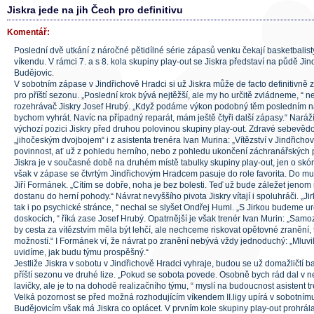
Jiskra jede na jih Čech pro definitivu
Komentář:
Poslední dvě utkání z náročné pětidílné série zápasů venku čekají basketbalist
víkendu. V rámci 7. a s 8. kola skupiny play-out se Jiskra představí na půdě J
Budějovic.
V sobotním zápase v Jindřichově Hradci si už Jiskra může de facto definitivně zaj
pro příští sezonu. „Poslední krok bývá nejtěžší, ale my ho určitě zvládneme, “ n
rozehrávač Jiskry Josef Hrubý. „Když podáme výkon podobný těm posledním na 
bychom vyhrát. Navíc na případný reparát, mám ještě čtyři další zápasy.“ Nará
výchozí pozici Jiskry před druhou polovinou skupiny play-out. Zdravé sebevěd
„jihočeským dvojbojem“ i z asistenta trenéra Ivan Murina: „Vítězství v Jindřicho
povinnost, ať už z pohledu herního, nebo z pohledu ukončení záchranářských p
Jiskra je v současné době na druhém místě tabulky skupiny play-out, jen o skór
však v zápase se čtvrtým Jindřichovým Hradcem pasuje do role favorita. Do mu
Jiří Formánek. „Cítím se dobře, noha je bez bolesti. Teď už bude záležet jenom
dostanu do herní pohody.“ Návrat nevyššího pivota Jiskry vítají i spoluhráči. „Ji
tak i po psychické stránce, “ nechal se slyšet Ondřej Huml. „S Jirkou budeme urči
doskocích, “ říká zase Josef Hrubý. Opatrnější je však trenér Ivan Murin: „Sa
by cesta za vítězstvím měla být lehčí, ale nechceme riskovat opětovné zranění,
možností.“ I Formánek ví, že návrat po zranění nebývá vždy jednoduchý: „Mluvil
uvidíme, jak budu týmu prospěšný.“
Jestliže Jiskra v sobotu v Jindřichově Hradci vyhraje, budou se už domažličtí ba
příští sezonu ve druhé lize. „Pokud se sobota povede. Osobně bych rád dal v ne
lavičky, ale je to na dohodě realizačního týmu, “ myslí na budoucnost asistent t
Velká pozornost se před možná rozhodujícím víkendem II.ligy upírá v sobotní
Budějovicím však má Jiskra co oplácet. V prvním kole skupiny play-out prohrá