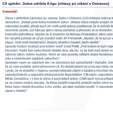
Cíl splněn: Jiskra udržela II.ligu (ohlasy po utkání s Ostravou)
Komentář:
Úleva z definitivní záchrany po zápase Jiskry s Ostravou (103:84)byla znát na 
Janiurkovi: „Podali jsme dobrý kolektivní výkon. Jihlava včera nebyla soupeř, kt
odpovídal soutěži, přesto bych jim chtěl ještě jednou poděkovat, že to dohráli f
nesmírně uvolnil, což nám po týdnu stresu pomohlo a přeneslo se to dnešního
hodnotím jednotlivce, nejvíce se to projevilo na Michalu Podestátovi, který zahr
Do obvyklé pohody se už po zranění vrátil Jiří Formánek: „Myslím, že to byl p
zápas. Hráli jsme kombinační, divácky atraktivní basket, takže skvělé.“
Spoustu tvrdých soubojů pod košem svedl Josef Prettl: „Pod košem to bylo napro
hecování. Padla tam samozřejmě nějaká rána, ale nic, co by bylo nad rámec no
výborný výkon celého mužstva. Velmi se nám povedly některé dobré kombinace,
ruky a následovalo úspěšné zakončení.“
Spokojen nejen se zápasem ale i se záchranou byl samozřejmě i manažer Jisk
že se nám podařilo splnit přesezonní cíl. Po deseti kolech by si na nás nikdo n
i proto, že se podařilo v regionu vyvolat nebývalý zájem o basket a množství di
zadostiučiněním a odpovědí předsezonním škarohlídům. Cítil jsem i odpovědn
Městu Domažlice, i v tom je úleva a pocit dobré práce. Chtěl bych vyzvat případ
se na našem malém zázraku. Je třeba navýšit rozpočet, protože našim cílem bu
třeba nejen zlepšit disciplínu a hru venku, ale také mužstvo posílit. V neposledn
starat o mládež.“