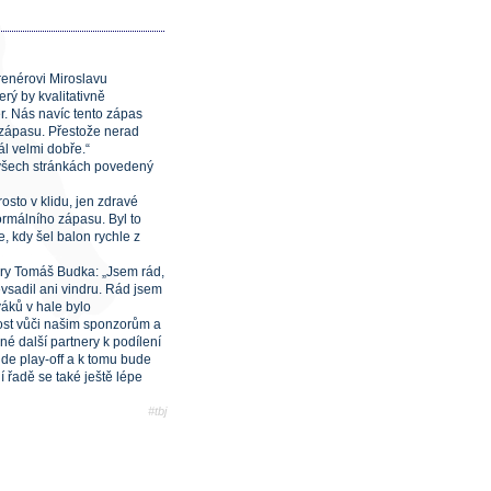
trenérovi Miroslavu
erý by kvalitativně
ér. Nás navíc tento zápas
 zápasu. Přestože nerad
ál velmi dobře.“
o všech stránkách povedený
sto v klidu, jen zdravé
rmálního zápasu. Byl to
 kdy šel balon rychle z
ry Tomáš Budka: „Jsem rád,
evsadil ani vindru. Rád jsem
váků v hale bylo
ost vůči našim sponzorům a
né další partnery k podílení
de play-off a k tomu bude
í řadě se také ještě lépe
#tbj