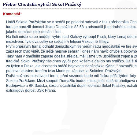
Přebor Chodska vyhrál Sokol Pražský
Komentář:
Hráči Sokola Pražského se v neděli po poledni radovali z titulu přeborníka C
turnaje porazili domácí Jiskru Domažlice 83:68 a odsoudili ji ke druhému místu
jakého domácí celek dosáhl i loni.
Na třetí místo se po nedělní výhře nad Klatovy vyhoupl Písek, který turnaj ode
mužstvem. Tyto dva celky se setkají i v letošní A skupině III.ligy.
První přípravný turnaj odhalil domažlickým trenérům řadu nedostatků ve hře s
zápasech bylo vidět, že ještě nejsme sehraní, dnes nám navíc chyběla bojovnos
Taky nám v dnešním zápase odešla střelba, měli jsme 5% úspěšnost trojek a 20
tragické. Sokol Pražský nás dnes vyučil pod košem a dal do hry srdíčko. Další 
za týden v Praze, ale dostat do hráčů bojovnost není otázka týdne, “ naznačil, 
pracovat asistent trenéra Ivan Murin po zápase se Sokolem Pražským.
Další možnost otestovat si formu před sezonou bude mít Jiskra příští týden, kdy
Sokole Pražském. Mezi soupeři Domažlic budou mimo jiné i další druholigová
Budějovice a BK Sadská, šestici účastníků doplní domácí Sokol Pražský, extral
extraligový dorost USK Praha.