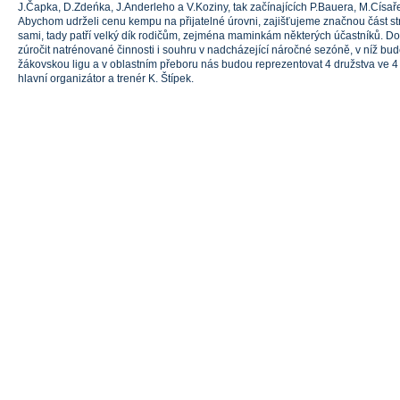
J.Čapka, D.Zdeńka, J.Anderleho a V.Koziny, tak začínajících P.Bauera, M.Císař
Abychom udrželi cenu kempu na přijatelné úrovni, zajišťujeme značnou část str
sami, tady patří velký dík rodičům, zejména maminkám některých účastníků. D
zúročit natrénované činnosti i souhru v nadcházející náročné sezóně, v níž bu
žákovskou ligu a v oblastním přeboru nás budou reprezentovat 4 družstva ve 4 k
hlavní organizátor a trenér K. Štípek.