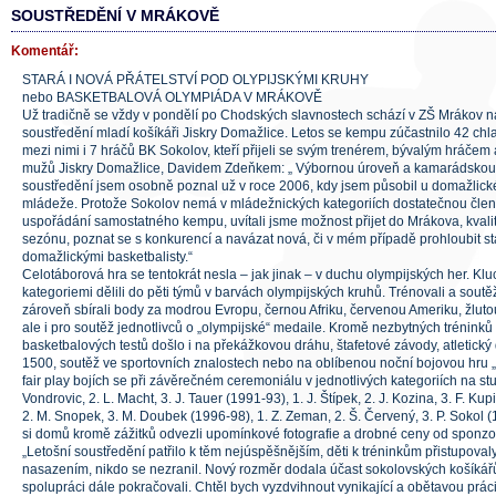
SOUSTŘEDĚNÍ V MRÁKOVĚ
Komentář:
STARÁ I NOVÁ PŘÁTELSTVÍ POD OLYPIJSKÝMI KRUHY
nebo BASKETBALOVÁ OLYMPIÁDA V MRÁKOVĚ
Už tradičně se vždy v pondělí po Chodských slavnostech schází v ZŠ Mrákov 
soustředění mladí košíkáři Jiskry Domažlice. Letos se kempu zúčastnilo 42 chla
mezi nimi i 7 hráčů BK Sokolov, kteří přijeli se svým trenérem, bývalým hráčem
mužů Jiskry Domažlice, Davidem Zdeňkem: „ Výbornou úroveň a kamarádsko
soustředění jsem osobně poznal už v roce 2006, kdy jsem působil u domažlické
mládeže. Protože Sokolov nemá v mládežnických kategoriích dostatečnou čle
uspořádání samostatného kempu, uvítali jsme možnost přijet do Mrákova, kvalit
sezónu, poznat se s konkurencí a navázat nová, či v mém případě prohloubit sta
domažlickými basketbalisty.“
Celotáborová hra se tentokrát nesla – jak jinak – v duchu olympijských her. Klu
kategoriemi dělili do pěti týmů v barvách olympijských kruhů. Trénovali a soutěž
zároveň sbírali body za modrou Evropu, černou Afriku, červenou Ameriku, žlutou 
ale i pro soutěž jednotlivců o „olympijské“ medaile. Kromě nezbytných tréninků 
basketbalových testů došlo i na překážkovou dráhu, štafetové závody, atletick
1500, soutěž ve sportovních znalostech nebo na oblíbenou noční bojovou hru „
fair play bojích se při závěrečném ceremoniálu v jednotlivých kategoriích na stup
Vondrovic, 2. L. Macht, 3. J. Tauer (1991-93), 1. J. Štípek, 2. J. Kozina, 3. F. Kupi
2. M. Snopek, 3. M. Doubek (1996-98), 1. Z. Zeman, 2. Š. Červený, 3. P. Sokol (
si domů kromě zážitků odvezli upomínkové fotografie a drobné ceny od sponzo
„Letošní soustředění patřilo k těm nejúspěšnějším, děti k tréninkům přistupov
nasazením, nikdo se nezranil. Nový rozměr dodala účast sokolovských košíká
spolupráci dále pokračovali. Chtěl bych vyzdvihnout vynikající a obětavou prác