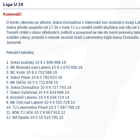
Liga U 14
Komentář:
O tomto víkendu se střetne Jiskra Domažlice v žákovské lize dvakrát s rivaly L
Jiskra přivítá soupeře od 17.30 v hale TJ a v neděli změří družstva své síly od 1
Trenéři chtějí v obou střetnutích zvítězit a posunout se tak do horní poloviny t
zvláštní náboj, protože v minulé sezóně hráči Lokomotivy hájili barvy Domažlic 
Janiurek.
Aktuální tabulka:
1. Sokol pražský 10 9 1 846:488 19
2. BK Brandýs nad Labem 10 9 1 670:456 19
3. BC Kolín 10 8 2 753:586 18
4. Sokol Písek 10 8 2 792:623 18
5. BK Děčín 10 5 5 712:636 15
6. Jiskra Domažlice 10 4 6 727:743 14
7. Sokol Vyšehrad 10 4 6 624:686 14
8. Kondoři Liberec 10 4 6 634:714 14
9. BK Ústí nad Labem 10 4 6 555:728 14
10. TJ Lokomotiva Plzeň 10 3 7 567:705 13
11. BSK TJ Jičín 10 2 8 667:910 12
12. BA Sparta 10 0 10 510:782 10