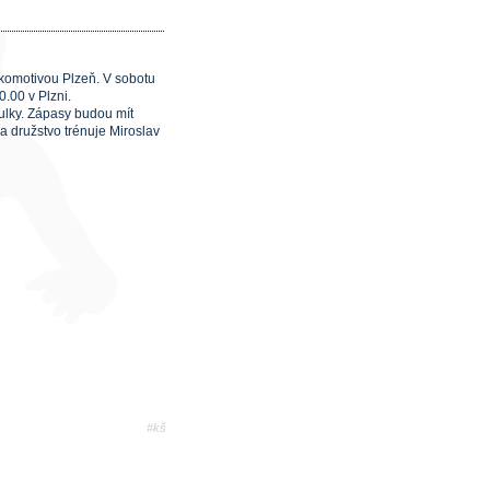
okomotivou Plzeň. V sobotu
0.00 v Plzni.
abulky. Zápasy budou mít
a družstvo trénuje Miroslav
#kš