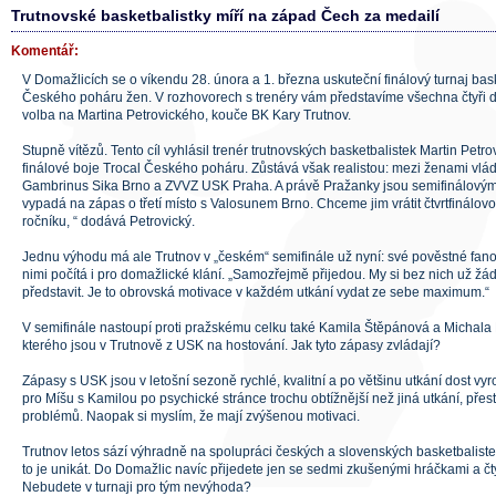
Trutnovské basketbalistky míří na západ Čech za medailí
Komentář:
V Domažlicích se o víkendu 28. února a 1. března uskuteční finálový turnaj ba
Českého poháru žen. V rozhovorech s trenéry vám představíme všechna čtyři 
volba na Martina Petrovického, kouče BK Kary Trutnov.
Stupně vítězů. Tento cíl vyhlásil trenér trutnovských basketbalistek Martin Petro
finálové boje Trocal Českého poháru. Zůstává však realistou: mezi ženami v
Gambrinus Sika Brno a ZVVZ USK Praha. A právě Pražanky jsou semifinálovým
vypadá na zápas o třetí místo s Valosunem Brno. Chceme jim vrátit čtvrtfinálo
ročníku, “ dodává Petrovický.
Jednu výhodu má ale Trutnov v „českém“ semifinále už nyní: své pověstné fan
nimi počítá i pro domažlické klání. „Samozřejmě přijedou. My si bez nich už 
představit. Je to obrovská motivace v každém utkání vydat ze sebe maximum.“
V semifinále nastoupí proti pražskému celku také Kamila Štěpánová a Michala 
kterého jsou v Trutnově z USK na hostování. Jak tyto zápasy zvládají?
Zápasy s USK jsou v letošní sezoně rychlé, kvalitní a po většinu utkání dost vyr
pro Míšu s Kamilou po psychické stránce trochu obtížnější než jiná utkání, přest
problémů. Naopak si myslím, že mají zvýšenou motivaci.
Trutnov letos sází výhradně na spolupráci českých a slovenských basketbaliste
to je unikát. Do Domažlic navíc přijedete jen se sedmi zkušenými hráčkami a č
Nebudete v turnaji pro tým nevýhoda?