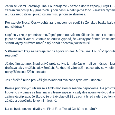
Zatím se všemi účastníky Final Four hrajeme v sezoně dobré zápasy, i když USK
zahraniční posily. My jsme zvolili jinou cestu a nelitujeme toho. Zařazení čtyř 
a určitě nedostávají příležitost na hřišti jenom ze slušnosti.
Považujete Trocal Český pohár za rovnocennou soutěž s Ženskou basketbalovou
menší důraz?
Úspěch v lize je pro nás samozřejmě prioritou. Všichni účastníci Final Four leto
je pro ně další vrchol. V tomto ohledu to vypadá, že Český pohár není zase t
stranu kdyby družstva hrát Český pohár nechtěla, tak nemusí.
V Plzeňském kraji se nehraje žádná ligová soutěž. Může Final Four ČP zpopula
regionu?
Já doufám, že ano. Snad právě proto se tyto turnaje často hrají ve městech, kte
družstva jak v mužích, tak v ženách. Rozhodně vám držím palce, aby se v nejbl
nejvyšších soutěžích ukázalo.
Jak náročné bude pro Váš tým zvládnout dva zápasy ve dvou dnech?
Kromě přípravných utkání se s tímto modelem v sezoně nepotkáme. Ale protože
ligového čtvrtfinále se hrají na tři vítězné zápasy a vždy dvě utkání ve dvou dne
zajímavá příprava. Je škoda, že právě play-off ŽBL začíná hned v úterý po tomto
zátěže a odpočinku je velmi náročné.
Na co byste pozvali diváky na Final Four Trocal Českého poháru?