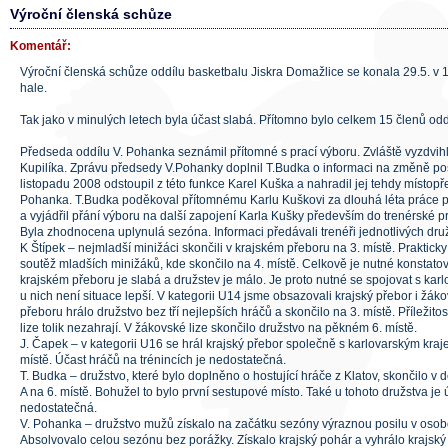
Výroční členská schůze
Komentář:
Výroční členská schůze oddílu basketbalu Jiskra Domažlice se konala 29.5. v 
hale.
Tak jako v minulých letech byla účast slabá. Přítomno bylo celkem 15 členů odd
Předseda oddílu V. Pohanka seznámil přítomné s prací výboru. Zvláště vyzdvihl
Kupilíka. Zprávu předsedy V.Pohanky doplnil T.Budka o informaci na změně pos
listopadu 2008 odstoupil z této funkce Karel Kuška a nahradil jej tehdy místop
Pohanka. T.Budka poděkoval přítomnému Karlu Kuškovi za dlouhá léta práce p
a vyjádřil přání výboru na další zapojení Karla Kušky především do trenérské pr
Byla zhodnocena uplynulá sezóna. Informaci předávali trenéři jednotlivých druž
K Štípek – nejmladší minižáci skončili v krajském přeboru na 3. místě. Prakticky 
soutěž mladších minižáků, kde skončilo na 4. místě. Celkově je nutné konstatov
krajském přeboru je slabá a družstev je málo. Je proto nutné se spojovat s kar
u nich není situace lepší. V kategorii U14 jsme obsazovali krajský přebor i žák
přeboru hrálo družstvo bez tří nejlepších hráčů a skončilo na 3. místě. Příležitost k
lize tolik nezahrají. V žákovské lize skončilo družstvo na pěkném 6. místě.
J. Čapek – v kategorii U16 se hrál krajský přebor společně s karlovarským kraj
místě. Účast hráčů na trénincích je nedostatečná.
T. Budka – družstvo, které bylo doplněno o hostující hráče z Klatov, skončilo v
A na 6. místě. Bohužel to bylo první sestupové místo. Také u tohoto družstva je 
nedostatečná.
V. Pohanka – družstvo mužů získalo na začátku sezóny výraznou posilu v oso
Absolvovalo celou sezónu bez porážky. Získalo krajský pohár a vyhrálo krajský 