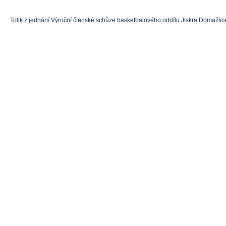
Tolik z jednání Výroční členské schůze basketbalového oddílu Jiskra Domažlic