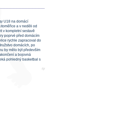
ligy U18 na domácí
itoměřice a v neděli od
it v kompletní sestavě
iskry poprvé před domácím
elice rychle zapracoval do
 družstvo domácích, po
chu by mělo být především
zakončení a bojovná
čeká pohledný basketbal s
#jr