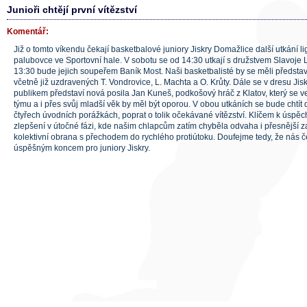
Junioři chtějí první vítězství
Komentář:
Již o tomto víkendu čekají basketbalové juniory Jiskry Domažlice další utkání 
palubovce ve Sportovní hale. V sobotu se od 14:30 utkají s družstvem Slavoje L
13:30 bude jejich soupeřem Baník Most. Naši basketbalisté by se měli představ
včetně již uzdravených T. Vondrovice, L. Machta a O. Krůty. Dále se v dresu J
publikem představí nová posila Jan Kuneš, podkošový hráč z Klatov, který se v
týmu a i přes svůj mladší věk by měl být oporou. V obou utkáních se bude chtít
čtyřech úvodních porážkách, poprat o tolik očekávané vítězství. Klíčem k úspě
zlepšení v útočné fázi, kde našim chlapcům zatím chyběla odvaha i přesnější 
kolektivní obrana s přechodem do rychlého protiútoku. Doufejme tedy, že nás 
úspěšným koncem pro juniory Jiskry.