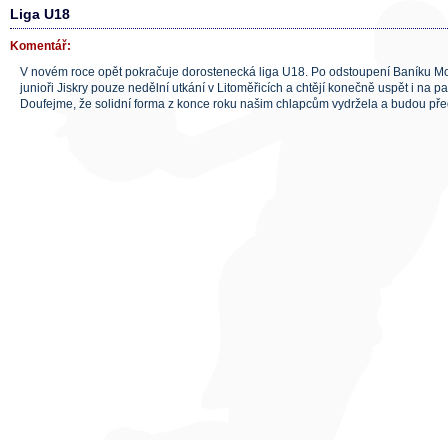
Liga U18
Komentář:
V novém roce opět pokračuje dorostenecká liga U18. Po odstoupení Baníku Mo
junioři Jiskry pouze nedělní utkání v Litoměřicích a chtějí konečně uspět i na 
Doufejme, že solidní forma z konce roku našim chlapcům vydržela a budou pře