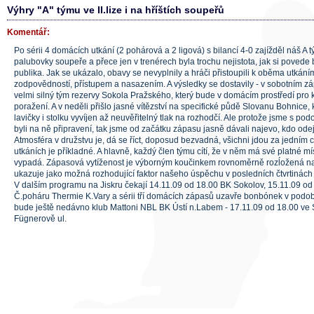
Výhry "A" týmu ve II.lize i na hříštích soupeřů
Komentář:
Po sérii 4 domácích utkání (2 pohárová a 2 ligová) s bilancí 4-0 zajížděl náš A
palubovky soupeře a přece jen v trenérech byla trochu nejistota, jak si poved
publika. Jak se ukázalo, obavy se nevyplnily a hráči přistoupili k oběma utkán
zodpovědností, přístupem a nasazením. A výsledky se dostavily - v sobotním z
velmi silný tým rezervy Sokola Pražského, který bude v domácím prostředí pro
poražení. A v neděli přišlo jasné vítězství na specifické půdě Slovanu Bohnice,
lavičky i stolku vyvíjen až neuvěřitelný tlak na rozhodčí. Ale protože jsme s pod
byli na ně připravení, tak jsme od začátku zápasu jasně dávali najevo, kdo odejd
Atmosféra v družstvu je, dá se říct, doposud bezvadná, všichni jdou za jedním 
utkáních je příkladné. A hlavně, každý člen týmu cítí, že v něm má své platné míst
vypadá. Zápasová vytíženost je výborným koučinkem rovnoměrně rozĺožená na 
ukazuje jako možná rozhodující faktor našeho úspěchu v posledních čtvrtinách
V dalším programu na Jiskru čekají 14.11.09 od 18.00 BK Sokolov, 15.11.09 od 
Č.poháru Thermie K.Vary a sérii tří domácích zápasů uzavře bonbónek v podo
bude ještě nedávno klub Mattoni NBL BK Ústí n.Labem - 17.11.09 od 18.00 ve S
Fügnerově ul.