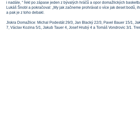
i nadále, “ řekl po zápase jeden z bývalých hráčů a opor domažlických basketba
Lukáš Šnobl a pokračoval: „My jak začneme prohrávat o více jak deset bodů, i
a pak je z toho debakl.
Jiskra Domažlice: Michal Podestát 29/3, Jan Blacký 22/3, Pavel Bauer 15/1, Ja
7, Václav Kozina 5/1, Jakub Tauer 4, Josef Hrubý 4 a Tomáš Vondrovic 3/1. Tren