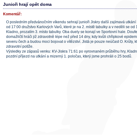
Junioři hrají opět doma
Komentář:
O posledním předvánočním víkendu sehrají junioři Jiskry další zajímavá utkání l
od 17:00 družstvo Karlových Varů, které je na 2. místě tabulky a v neděli se od
Kladno, prozatím 3. místo tabulky. Oba duely se konají ve Sportovní hale. Dou
domažličtí hráči již zdravotně lépe než před 14 dny, kdy kvůli chřipkové epidemi
severu čech a budou moci bojovat o vítězství. Jistá je pouze neúčast O. Krůty, 
zdravotní potíže.
Výsledky ze zápasů venku: KV-Jiskra 71:61 po vyrovnaném průběhu hry, Kladn
pozdní příjezd na utkání a mizerný 1. poločas, který jsme prohráli o 25 bodů.