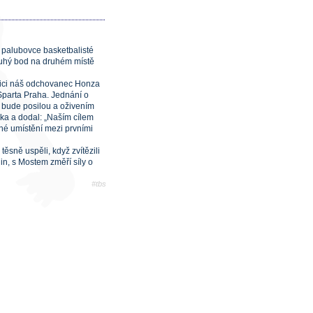
í palubovce basketbalisté
pouhý bod na druhém místě
ozici náš odchovanec Honza
Sparta Praha. Jednání o
s bude posilou a oživením
ka a dodal: „Naším cílem
ěné umístění mezi prvními
těsně uspěli, když zvítězili
in, s Mostem změří síly o
#tbs