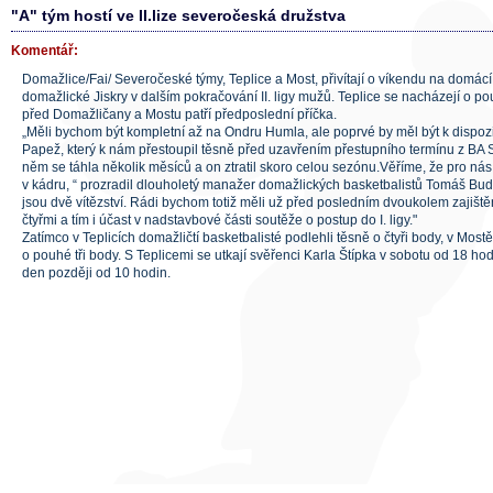
"A" tým hostí ve II.lize severočeská družstva
Komentář:
Domažlice/Fai/ Severočeské týmy, Teplice a Most, přivítají o víkendu na domác
domažlické Jiskry v dalším pokračování II. ligy mužů. Teplice se nacházejí o 
před Domažličany a Mostu patří předposlední příčka.
„Měli bychom být kompletní až na Ondru Humla, ale poprvé by měl být k disp
Papež, který k nám přestoupil těsně před uzavřením přestupního termínu z BA 
něm se táhla několik měsíců a on ztratil skoro celou sezónu.Věříme, že pro ná
v kádru, “ prozradil dlouholetý manažer domažlických basketbalistů Tomáš Bud
jsou dvě vítězství. Rádi bychom totiž měli už před posledním dvoukolem zajišt
čtyřmi a tím i účast v nadstavbové části soutěže o postup do I. ligy."
Zatímco v Teplicích domažličtí basketbalisté podlehli těsně o čtyři body, v Mostě 
o pouhé tři body. S Teplicemi se utkají svěřenci Karla Štípka v sobotu od 18 hod
den později od 10 hodin.