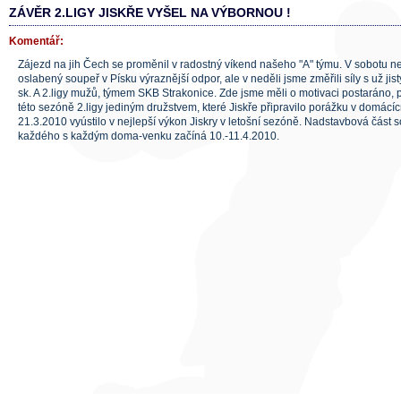
ZÁVĚR 2.LIGY JISKŘE VYŠEL NA VÝBORNOU !
Komentář:
Zájezd na jih Čech se proměnil v radostný víkend našeho "A" týmu. V sobotu 
oslabený soupeř v Písku výraznější odpor, ale v neděli jsme změřili síly s už jis
sk. A 2.ligy mužů, týmem SKB Strakonice. Zde jsme měli o motivaci postaráno, p
této sezóně 2.ligy jediným družstvem, které Jiskře připravilo porážku v domácícm
21.3.2010 vyústilo v nejlepší výkon Jiskry v letošní sezóně. Nadstavbová část 
každého s každým doma-venku začíná 10.-11.4.2010.