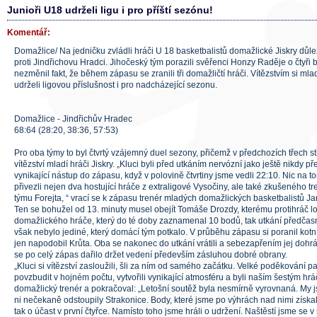
Junioři U18 udrželi ligu i pro příští sezónu!
Komentář:
Domažlice/ Na jedničku zvládli hráči U 18 basketbalistů domažlické Jiskry důle
proti Jindřichovu Hradci. Jihočeský tým porazili svěřenci Honzy Raděje o čtyři 
nezměnil fakt, že během zápasu se zranili tři domažličtí hráči. Vítězstvím si mla
udrželi ligovou příslušnost i pro nadcházející sezonu.
Domažlice - Jindřichův Hradec
68:64 (28:20, 38:36, 57:53)
Pro oba týmy to byl čtvrtý vzájemný duel sezony, přičemž v předchozích třech st
vítězství mladí hráči Jiskry. „Kluci byli před utkáním nervózní jako ještě nikdy p
vynikající nástup do zápasu, když v polovině čtvrtiny jsme vedli 22:10. Nic na to
přivezli nejen dva hostující hráče z extraligové Vysočiny, ale také zkušeného 
týmu Forejta, “ vrací se k zápasu trenér mladých domažlických basketbalistů J
Ten se bohužel od 13. minuty musel obejít Tomáše Drozdy, kterému protihráč lo
domažlického hráče, který do té doby zaznamenal 10 bodů, tak utkání předčasn
však nebylo jediné, který domácí tým potkalo. V průběhu zápasu si poranil kotní
jen napodobil Krůta. Oba se nakonec do utkání vrátili a sebezapřením jej dohr
se po celý zápas dařilo držet vedení především zásluhou dobré obrany.
„Kluci si vítězství zasloužili, šli za ním od samého začátku. Velké poděkování pat
povzbudit v hojném počtu, vytvořili vynikající atmosféru a byli naším šestým hrá
domažlický trenér a pokračoval: „Letošní soutěž byla nesmírně vyrovnaná. My j
ni nečekaně odstoupily Strakonice. Body, které jsme po výhrách nad nimi získal
tak o účast v první čtyřce. Namísto toho jsme hráli o udržení. Naštěstí jsme se v 