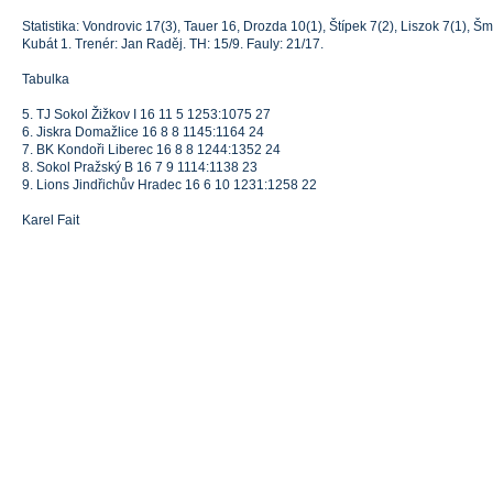
Statistika: Vondrovic 17(3), Tauer 16, Drozda 10(1), Štípek 7(2), Liszok 7(1), Š
Kubát 1. Trenér: Jan Raděj. TH: 15/9. Fauly: 21/17.
Tabulka
5. TJ Sokol Žižkov I 16 11 5 1253:1075 27
6. Jiskra Domažlice 16 8 8 1145:1164 24
7. BK Kondoři Liberec 16 8 8 1244:1352 24
8. Sokol Pražský B 16 7 9 1114:1138 23
9. Lions Jindřichův Hradec 16 6 10 1231:1258 22
Karel Fait