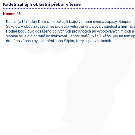
Kadeti zahájili oblastní přebor vítězně
Komentář:
Kadeti (U16) Jiskry Domažlice zahájili krajský přebor dvěma zápasy. Soupeřem
Sokolov. V obou zápasech se projevila větší basketbalová vyspělost a herní p
Hodně bodů bylo dosaženo po rychlých protiútocích po vybojovaných míčích a
slabina se jevilo obrané doskakování. Teprve další utkání ukážou jak na tom o
druhého zápasu bylo zranění Jana Štípka, který si podvrkl kotník.