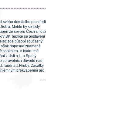
ti svého domácího prostředí
Jiskra. Mohlo by se tedy
upeři ze severu Čech si totiž
ry BK Teplice se postavení
střelec zde působí současný
st však doposud znamená
istě spokojen. V kádru má
í z Ústí n.L. a Sparty
 ze zdravotních důvodů nad
J.Tauer a J.Hrubý. Začátky
. Příjemným překvapením pro
#tbs