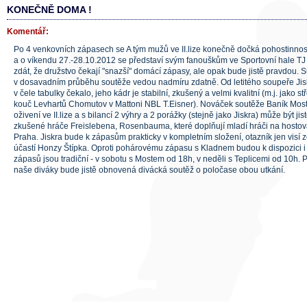
KONEČNĚ DOMA !
Komentář:
Po 4 venkovních zápasech se A tým mužů ve II.lize konečně dočká pohostinnos
a o víkendu 27.-28.10.2012 se představí svým fanouškům ve Sportovní hale TJ 
zdát, že družstvo čekají "snazší" domácí zápasy, ale opak bude jistě pravdou. S
v dosavadním průběhu soutěže vedou nadmíru zdatně. Od letitého soupeře Jisk
v čele tabulky čekalo, jeho kádr je stabilní, zkušený a velmi kvalitní (m.j. jako 
kouč Levhartů Chomutov v Mattoni NBL T.Eisner). Nováček soutěže Baník Mo
oživení ve II.lize a s bilancí 2 výhry a 2 porážky (stejně jako Jiskra) může být j
zkušené hráče Freislebena, Rosenbauma, které doplňují mladí hráči na hostován
Praha. Jiskra bude k zápasům prakticky v kompletním složení, otazník jen visí
účastí Honzy Štípka. Oproti pohárovému zápasu s Kladnem budou k dispozici i 
zápasů jsou tradiční - v sobotu s Mostem od 18h, v neděli s Teplicemi od 10h
naše diváky bude jistě obnovená divácká soutěž o poločase obou utkání.