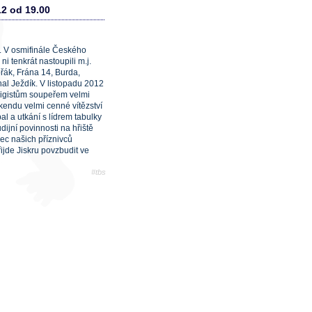
2 od 19.00
n. V osmifinále Českého
i tenkrát nastoupili m.j.
ořák, Frána 14, Burda,
hal Ježdík. V listopadu 2012
ligistům soupeřem velmi
íkendu velmi cenné vítězství
al a utkání s lídrem tabulky
dijní povinnosti na hřiště
ec našich příznivců
jde Jiskru povzbudit ve
#tbs