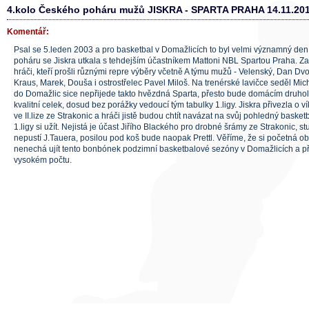
4.kolo Českého poháru mužů JISKRA - SPARTA PRAHA 14.11.201
Komentář:
Psal se 5.leden 2003 a pro basketbal v Domažlicích to byl velmi významný de
poháru se Jiskra utkala s tehdejším účastníkem Mattoni NBL Spartou Praha. Za n
hráči, kteří prošli různými repre výběry včetně A týmu mužů - Velenský, Dan Dv
Kraus, Marek, Douša i ostrostřelec Pavel Miloš. Na trenérské lavičce seděl Mic
do Domažlic sice nepřijede takto hvězdná Sparta, přesto bude domácím druho
kvalitní celek, dosud bez porážky vedoucí tým tabulky 1.ligy. Jiskra přivezla o v
ve II.lize ze Strakonic a hráči jistě budou chtít navázat na svůj pohledný basketb
1.ligy si užít. Nejistá je účast Jiřího Blackého pro drobné šrámy ze Strakonic, stu
nepustí J.Tauera, posilou pod koš bude naopak Prettl. Věříme, že si početná ob
nenechá ujít tento bonbónek podzimní basketbalové sezóny v Domažlicích a při
vysokém počtu.