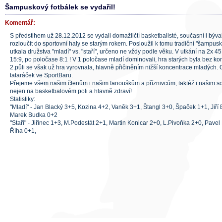
Šampuskový fotbálek se vydařil!
Komentář:
S předstihem už 28.12.2012 se vydali domažličtí basketbalisté, současní i býva
rozloučit do sportovní haly se starým rokem. Posloužil k tomu tradiční "šampus
utkala družstva "mladí" vs. "staří", určeno ne vždy podle věku. V utkání na 2x 45
15:9, po poločase 8:1 ! V 1.poločase mladí dominovali, hra starých byla bez kon
2.půli se však už hra vyrovnala, hlavně přičiněním nižší koncentrace mladých
tataráček ve SportBaru.
Přejeme všem našim členům i našim fanouškům a příznivcům, taktéž i našim 
nejen na basketbalovém poli a hlavně zdraví!
Statistiky:
"Mladí" - Jan Blacký 3+5, Kozina 4+2, Vaněk 3+1, Štangl 3+0, Špaček 1+1, Jiří 
Marek Budka 0+2
"Staří" - Jiřinec 1+3, M.Podestát 2+1, Martin Konicar 2+0, L.Pivoňka 2+0, Pavel
Říha 0+1,