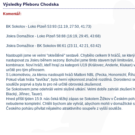
Výsledky Přeboru Chodska
Komentář:
BK Sokolov - Loko Plzeň 53:93 (11:19, 27:50, 41:73)
Jiskra Domažlice - Loko Plzeň 58:88 (16:19, 29:45, 43:68)
Jiskra Domažlice - BK Sokolov 86:61 (23:11, 42:21, 63:42)
Nastoupili jsme ve velmi "okleštěné" sestavě. Chybělo celkem 9 hráčů, se který
nastupovat za Jiskru během sezony. Bohužel jsme tímto stavem byli limitováni
kombinace. Noví hráči, kteří hrají za kategorii U19 (Královec, Anderle, Klukan) v
určitě pro tým přínosem.
S Lokomotivou, za kterou nastoupili hráči Mattoni NBL (Pecka, Honomichl, Říha
Pokud však hrála "lavička", byla herní výkonnost značně rozdílná. Dorostenci se 
soutěže poprvé a byla to pro ně určitě obrovská zkušenost.
Se Sokolovem jsme odehráli velmi slušné utkání. Velmi dobře zahráli zkušení hr
Blacký, Jiřinec, Tauer).
Hned příští týden 15.9. nás čeká těžký zápas se Sokolem Žižkov v Českém pohá
nebudeme kompletní. Chtěli bychom ale vyhrát, abychom mohli v domažlické sp
Českého poháru přivítat nějakého atraktivního soupeře z vyšší soutěže.