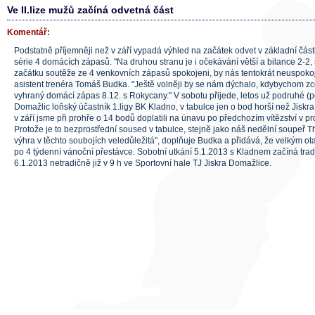
Ve II.lize mužů začíná odvetná část
Komentář:
Podstatně příjemněji než v září vypadá výhled na začátek odvet v základní části 
série 4 domácích zápasů. "Na druhou stranu je i očekávání větší a bilance 2-2, 
začátku soutěže ze 4 venkovních zápasů spokojeni, by nás tentokrát neuspokoj
asistent trenéra Tomáš Budka. "Ještě volněji by se nám dýchalo, kdybychom zce
vyhraný domácí zápas 8.12. s Rokycany." V sobotu přijede, letos už podruhé (
Domažlic loňský účastník 1.ligy BK Kladno, v tabulce jen o bod horší než Jiskr
v září jsme při prohře o 14 bodů doplatili na únavu po předchozím vítězství v p
Protože je to bezprostřední soused v tabulce, stejně jako náš nedělní soupeř T
výhra v těchto soubojích veledůležitá", doplňuje Budka a přidává, že velkým 
po 4 týdenní vánoční přestávce. Sobotní utkání 5.1.2013 s Kladnem začíná trad
6.1.2013 netradičně již v 9 h ve Sportovní hale TJ Jiskra Domažlice.