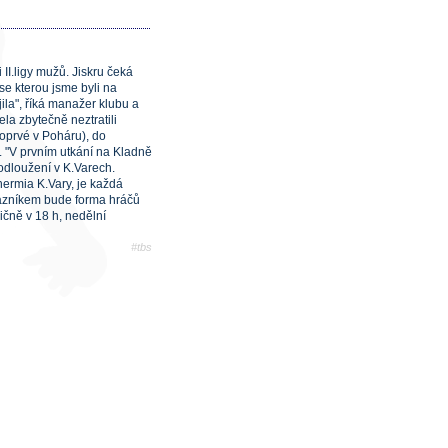
II.ligy mužů. Jiskru čeká
se kterou jsme byli na
ila", říká manažer klubu a
la zbytečně neztratili
poprvé v Poháru), do
a. "V prvním utkání na Kladně
rodloužení v K.Varech.
hermia K.Vary, je každá
otazníkem bude forma hráčů
ičně v 18 h, nedělní
#tbs