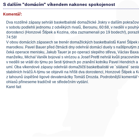
S dalším "domácím" víkendem nakonec spokojenost
Komentář:
Dva rozdílné zápasy sehráli basketbalisté domažlické Jiskry v dalším pokračová
v sobotu podlehli jednomu z odvěkých rivalů, Berounu, 60:68, v neděli v pouhýc
dorostenci (Honzové Štípek a Kozina, oba zaznamenali po 19 bodech!), porazil
74:58!
V obou domácích zápasech se trenér domažlických basketbalistů Karel Štípek 
marodkou. Pavel Bauer před čtrnácti dny odehrál domácí duely s naštípnutým z
čeká operace menisku, Jakub Tauer je po operaci slepého střeva, Václav Ba
manželku, Michal Vaněk bojoval s virózou a Josef Prettl nehrál kvůli pracovní
v neděli se vrátil do týmu po šesti týdnech po zranění kotníku Pavel Hendrich a
umí. Oba víkendové zápasy odehráli domažličtí basketbalisté ve ´slátané´ sest
stabilních hráčů A-týmu se objevili na hřišti dva dorostenci, Honzové Štípek a K
z tahounů úspěšné ligové devatenáctky Tomáš Drozda. Podrobnější komentář vče
ohlasů přineseme tradičně ve středečním vydání.
Karel fait