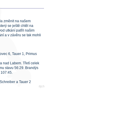
ohla změnit na našem
erý se ještě chtěl na
vod utkání patřil našim
ní a v závěru se tak mohli
lovec 6, Tauer 1, Primus
sa nad Labem. Třetí celek
mu stavu 56:29. Brandýs
 107:45.
 Schreiber a Tauer 2
#jch