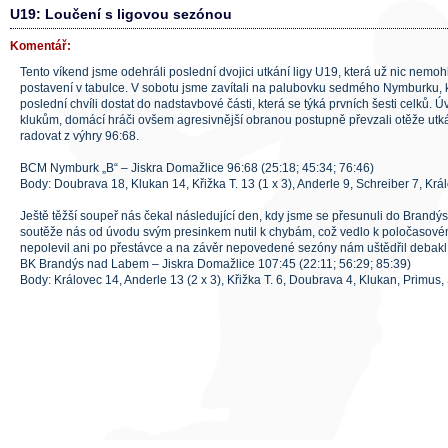
U19: Loučení s ligovou sezónou
Komentář:
Tento víkend jsme odehráli poslední dvojici utkání ligy U19, která už nic nem
postavení v tabulce. V sobotu jsme zavítali na palubovku sedmého Nymburku, kt
poslední chvíli dostat do nadstavbové části, která se týká prvních šesti celků. Ú
klukům, domácí hráči ovšem agresivnější obranou postupně převzali otěže utká
radovat z výhry 96:68.
BCM Nymburk „B“ – Jiskra Domažlice 96:68 (25:18; 45:34; 76:46)
Body: Doubrava 18, Klukan 14, Křižka T. 13 (1 x 3), Anderle 9, Schreiber 7, Krá
Ještě těžší soupeř nás čekal následující den, kdy jsme se přesunuli do Brandý
soutěže nás od úvodu svým presinkem nutil k chybám, což vedlo k poločasové
nepolevil ani po přestávce a na závěr nepovedené sezóny nám uštědřil debakl
BK Brandýs nad Labem – Jiskra Domažlice 107:45 (22:11; 56:29; 85:39)
Body: Královec 14, Anderle 13 (2 x 3), Křižka T. 6, Doubrava 4, Klukan, Primus,