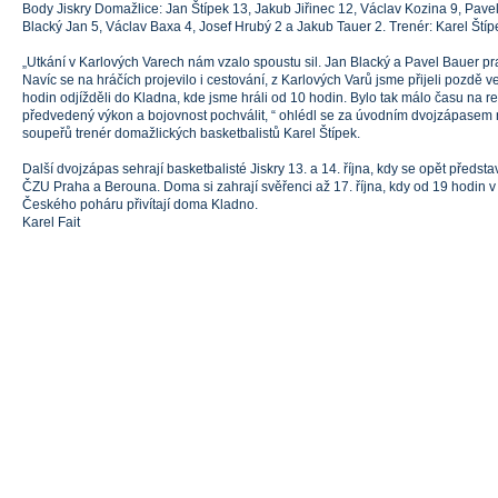
Body Jiskry Domažlice: Jan Štípek 13, Jakub Jiřinec 12, Václav Kozina 9, Pavel 
Blacký Jan 5, Václav Baxa 4, Josef Hrubý 2 a Jakub Tauer 2. Trenér: Karel Štíp
„Utkání v Karlových Varech nám vzalo spoustu sil. Jan Blacký a Pavel Bauer pra
Navíc se na hráčích projevilo i cestování, z Karlových Varů jsme přijeli pozdě v
hodin odjížděli do Kladna, kde jsme hráli od 10 hodin. Bylo tak málo času na 
předvedený výkon a bojovnost pochválit, “ ohlédl se za úvodním dvojzápasem
soupeřů trenér domažlických basketbalistů Karel Štípek.
Další dvojzápas sehrají basketbalisté Jiskry 13. a 14. října, kdy se opět předs
ČZU Praha a Berouna. Doma si zahrají svěřenci až 17. října, kdy od 19 hodin 
Českého poháru přivítají doma Kladno.
Karel Fait