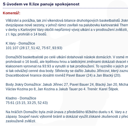
S úvodem ve II.lize panuje spokojenost
Komentář:
Vítězství a porážka, tak zní víkendová bilance druholigových basketbalistů Jis
dvojzápase nové sezony, v jehož rámci zavítali na palubovku karlovarské Ther
v derby s Karlovými Vary otočili nepříznivý vývoj utkání a v prodloužení zvítězili
z I. ligy, prohráli o 14 bodů.
K.Vary - Domažlice
101:107 (28:17, 51:42, 75:67, 93:93)
Domažličtí basketbalisté po celé utkání dotahovali náskok domácích. V osmé min
prohrávali o 16 bodů, ale trpělivou hrou a taktickými změnami dokázali dvace
klaksonem vyrovnat na 93:93 a vynutili si tak prodloužení. To vyznělo v jejich 
si tak odvážejí cenné dva body. Střelecky se dařilo Jakubu Jiřincovi, který za
Dvacetibodové hranice dosáhli rovněž Pavel Bauer (24) a Jan Blacký (20).
Body Jiskry Domažlice: Jakub Jiřinec 27, Pavel Bauer 24, Blacký Jan 20, Micha
Václav Kozina po 8, Jan Kozina a Jakub Tauer po 4. Trenér: Karel Štípek.
Kladno - Domažlice
75:61 (15:15, 33:25, 52:43)
Na hráčích Domažlic byla znát únava z předešlého těžkého duelu s K. Vary a z
zápasy. Soupeř navíc výborně bránil a dokázal využít získané zkušenosti z přede
zaslouženě zvítězil.