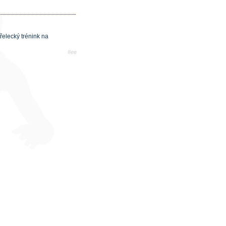
řelecký trénink na
#ee