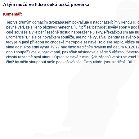
A tým mužů ve II.lize čeká težká prověrka
Komentář:
Teprve druhým domácím dvojzápasem pokračuje o nadcházejícím víkendu II.li
pevně věří, že si jeho příznivci nenechají ujít příležitost vidět skvělý sport v p
celé soutěže a v letošní sezóně dosud neporažené Jiskry. Překážkou jim ale bu
Litoměřice "B" je sice nováčkem soutěže, ale hojně využívají pendly ze svého 
tedy je, v jaké přijedou do chodské metropole sestavě. To o síle Teplic, vítěze m
víme dost. Poslední výhra 79:77 nad tímto tradičním rivalem má datum 4.3.2012
obou soupeřů vcelku vyrovnaná, pak však následovala série 5 vítězství Severoč
chystá razantně nyní utnout. Oproti sestavě z minulých zápasů venku se vrací 
čímž by měla stoupnout naše podkošová síla. Časy utkání jsou tradiční - 30.11. 