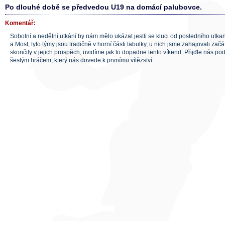
Po dlouhé době se předvedou U19 na domácí palubovce.
Komentář:
Sobotní a nedělní utkání by nám mělo ukázat jestli se kluci od posledního utkan
a Most, tyto týmy jsou tradičně v horní části tabulky, u nich jsme zahajovali za
skončily v jejich prospěch, uvidíme jak to dopadne tento víkend. Přijďte nás pod
šestým hráčem, který nás dovede k prvnímu vítězství.