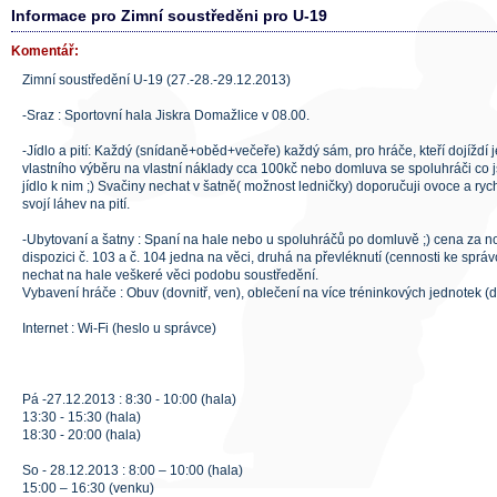
Informace pro Zimní soustředěni pro U-19
Komentář:
Zimní soustředění U-19 (27.-28.-29.12.2013)
-Sraz : Sportovní hala Jiskra Domažlice v 08.00.
-Jídlo a pití: Každý (snídaně+oběd+večeře) každý sám, pro hráče, kteří dojíždí 
vlastního výběru na vlastní náklady cca 100kč nebo domluva se spoluhráči co j
jídlo k nim ;) Svačiny nechat v šatně( možnost ledničky) doporučuji ovoce a ryc
svojí láhev na pití.
-Ubytovaní a šatny : Spaní na hale nebo u spoluhráčů po domluvě ;) cena za n
dispozici č. 103 a č. 104 jedna na věci, druhá na převléknutí (cennosti ke sprá
nechat na hale veškeré věci podobu soustředění.
Vybavení hráče : Obuv (dovnitř, ven), oblečení na více tréninkových jednotek (do
Internet : Wi-Fi (heslo u správce)
Pá -27.12.2013 : 8:30 - 10:00 (hala)
13:30 - 15:30 (hala)
18:30 - 20:00 (hala)
So - 28.12.2013 : 8:00 – 10:00 (hala)
15:00 – 16:30 (venku)