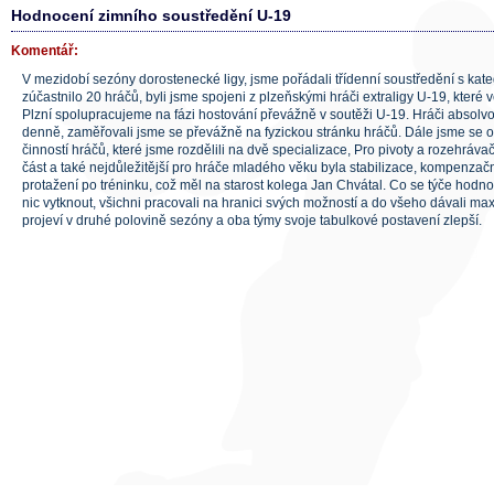
Hodnocení zimního soustředění U-19
Komentář:
V mezidobí sezóny dorostenecké ligy, jsme pořádali třídenní soustředění s kat
zúčastnilo 20 hráčů, byli jsme spojeni z plzeňskými hráči extraligy U-19, které 
Plzní spolupracujeme na fázi hostování převážně v soutěži U-19. Hráči absolvov
denně, zaměřovali jsme se převážně na fyzickou stránku hráčů. Dále jsme se od
činností hráčů, které jsme rozdělili na dvě specializace, Pro pivoty a rozehrávač
část a také nejdůležitější pro hráče mladého věku byla stabilizace, kompenzační
protažení po tréninku, což měl na starost kolega Jan Chvátal. Co se týče hodn
nic vytknout, všichni pracovali na hranici svých možností a do všeho dávali m
projeví v druhé polovině sezóny a oba týmy svoje tabulkové postavení zlepší.