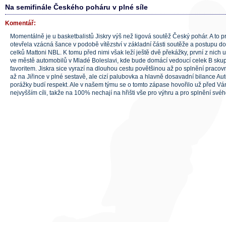
Na semifinále Českého poháru v plné síle
Komentář:
Momentálně je u basketbalistů Jiskry výš než ligová soutěž Český pohár. A to pr
otevřela vzácná šance v podobě vítězství v základní části soutěže a postupu do
celků Mattoni NBL. K tomu před nimi však leží ještě dvě překážky, první z nich u
ve městě automobilů v Mladé Boleslavi, kde bude domácí vedoucí celek B skup
favoritem. Jiskra sice vyrazí na dlouhou cestu povětšinou až po splnění pracov
až na Jiřince v plné sestavě, ale cizí palubovka a hlavně dosavadní bilance Au
porážky budí respekt. Ale v našem týmu se o tomto zápase hovořilo už před Ván
nejvyšším cíli, takže na 100% nechají na hřišti vše pro výhru a pro splnění svéh