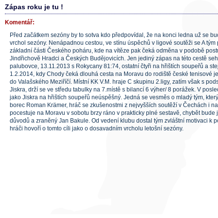
Zápas roku je tu !
Komentář:
Před začátkem sezóny by to sotva kdo předpovídal, že na konci ledna už se bud
vrchol sezóny. Nenápadnou cestou, ve stínu úspěchů v ligové soutěži se A tým 
základní části Českého poháru, kde na vítěze pak čeká odměna v podobě postu
Jindřichově Hradci a Českých Budějovicích. Jen jediný zápas na této cestě seh
palubovce, 13.11.2013 s Rokycany 81:74, ostatní čtyři na hřištích soupeřů a ste
1.2.2014, kdy Chody čeká dlouhá cesta na Moravu do rodiště české tenisové 
do Valašského Meziříčí. Místní KK V.M. hraje C skupinu 2.ligy, zatím však s pods
Jiskra, drží se ve středu tabulky na 7.místě s bilancí 6 výher/ 8 porážek. V pos
jako Jiskra na hřištích soupeřů neúspěšný. Jedná se vesměs o mladý tým, který
borec Roman Krämer, hráč se zkušenostmi z nejvyšších soutěží v Čechách i na
pocestuje na Moravu v sobotu brzy ráno v prakticky plné sestavě, chybět bude 
důvodů a zraněný Jan Bakule. Od vedení klubu dostal tým zvláštní motivaci k po
hráči hovoří o tomto cíli jako o dosavadním vrcholu letošní sezóny.