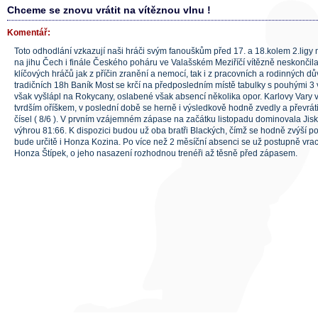
Chceme se znovu vrátit na vítěznou vlnu !
Komentář:
Toto odhodlání vzkazují naši hráči svým fanouškům před 17. a 18.kolem 2.ligy
na jihu Čech i finále Českého poháru ve Valašském Meziříčí vítězně neskončila
klíčových hráčů jak z příčin zranění a nemocí, tak i z pracovních a rodinných 
tradičních 18h Baník Most se krčí na předposledním místě tabulky s pouhými 3 
však vyšlápl na Rokycany, oslabené však absencí několika opor. Karlovy Vary 
tvrdším oříškem, v poslední době se herně i výsledkově hodně zvedly a převrátil
čísel ( 8/6 ). V prvním vzájemném zápase na začátku listopadu dominovala Jis
výhrou 81:66. K dispozici budou už oba bratři Blackých, čímž se hodně zvýší po
bude určitě i Honza Kozina. Po více než 2 měsíční absenci se už postupně vra
Honza Štípek, o jeho nasazení rozhodnou trenéři až těsně před zápasem.