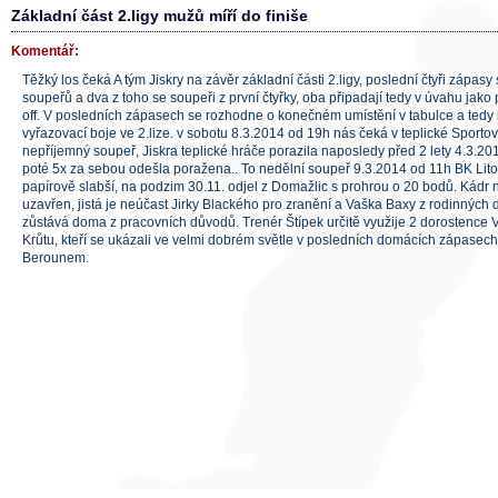
Základní část 2.ligy mužů míří do finiše
Komentář:
Těžký los čeká A tým Jiskry na závěr základní části 2.ligy, poslední čtyři zápas
soupeřů a dva z toho se soupeři z první čtyřky, oba připadají tedy v úvahu jako 
off. V posledních zápasech se rozhodne o konečném umístění v tabulce a tedy i
vyřazovací boje ve 2.lize. v sobotu 8.3.2014 od 19h nás čeká v teplické Sporto
nepříjemný soupeř, Jiskra teplické hráče porazila naposledy před 2 lety 4.3.20
poté 5x za sebou odešla poražena.. To nedělní soupeř 9.3.2014 od 11h BK Lito
papírově slabší, na podzim 30.11. odjel z Domažlic s prohrou o 20 bodů. Kádr n
uzavřen, jistá je neúčast Jirky Blackého pro zranění a Vaška Baxy z rodinných
zůstává doma z pracovních důvodů. Trenér Štípek určitě využije 2 dorostence 
Krůtu, kteří se ukázali ve velmi dobrém světle v posledních domácích zápasec
Berounem.