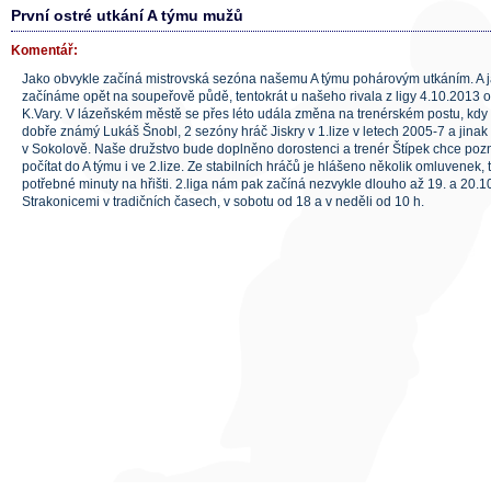
První ostré utkání A týmu mužů
Komentář:
Jako obvykle začíná mistrovská sezóna našemu A týmu pohárovým utkáním. A j
začínáme opět na soupeřově půdě, tentokrát u našeho rivala z ligy 4.10.2013 o
K.Vary. V lázeňském městě se přes léto udála změna na trenérském postu, kd
dobře známý Lukáš Šnobl, 2 sezóny hráč Jiskry v 1.lize v letech 2005-7 a jinak
v Sokolově. Naše družstvo bude doplněno dorostenci a trenér Štípek chce pozn
počítat do A týmu i ve 2.lize. Ze stabilních hráčů je hlášeno několik omluvenek,
potřebné minuty na hřišti. 2.liga nám pak začíná nezvykle dlouho až 19. a 20.
Strakonicemi v tradičních časech, v sobotu od 18 a v neděli od 10 h.