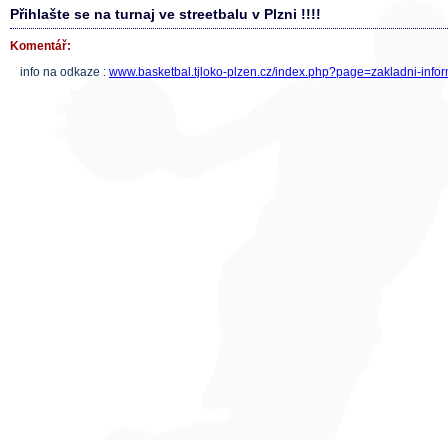
Přihlašte se na turnaj ve streetbalu v Plzni !!!!
Komentář:
info na odkaze :
www.basketbal.tjloko-plzen.cz/index.php?page=zakladni-info