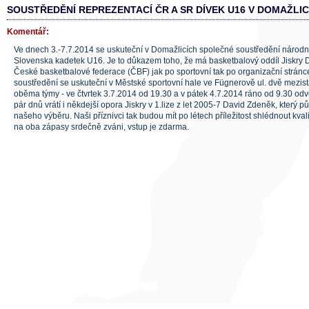
SOUSTŘEDĚNÍ REPREZENTACÍ ČR A SR DÍVEK U16 V DOMAŽLIC
Komentář:
Ve dnech 3.-7.7.2014 se uskuteční v Domažlicích společné soustředění národ
Slovenska kadetek U16. Je to důkazem toho, že má basketbalový oddíl Jiskry
České basketbalové federace (ČBF) jak po sportovní tak po organizační stránce
soustředění se uskuteční v Městské sportovní hale ve Fügnerově ul. dvě mezistá
oběma týmy - ve čtvrtek 3.7.2014 od 19.30 a v pátek 4.7.2014 ráno od 9.30 odv
pár dnů vrátí i někdejší opora Jiskry v 1.lize z let 2005-7 David Zdeněk, který p
našeho výběru. Naši příznivci tak budou mít po létech příležitost shlédnout kval
na oba zápasy srdečně zváni, vstup je zdarma.