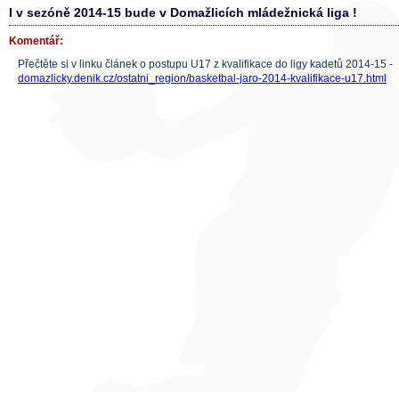
I v sezóně 2014-15 bude v Domažlicích mládežnická liga !
Komentář:
Přečtěte si v linku článek o postupu U17 z kvalifikace do ligy kadetů 2014-15 -
domazlicky.denik.cz/ostatni_region/basketbal-jaro-2014-kvalifikace-u17.html