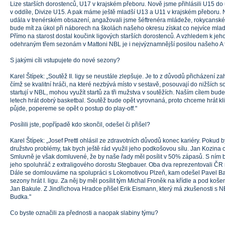
Lize starších dorostenců, U17 v krajském přeboru. Nově jsme přihlásili U15 do 
v oddíle, Divize U15. A pak máme ještě mladší U13 a U11 v krajském přeboru
udála v trenérském obsazení, angažovali jsme šéftrenéra mládeže, rokycanské
bude mít za úkol při náborech na školách našeho okresu získat co nejvíce mlad
Přímo na starost dostal koučink ligových starších dorostenců. A vzhledem k je
odehraným třem sezonám v Mattoni NBL je i nejvýznamnější posilou našeho A tým
S jakými cíli vstupujete do nové sezony?
Karel Štípek: „Soutěž II. ligy se neustále zlepšuje. Je to z důvodů přicházení 
čímž se kvalitní hráči, na které nezbývá místo v sestavě, posouvají do nižších sou
startují v NBL, mohou využít startů za tři mužstva v soutěžích. Naším cílem bud
letech hrát dobrý basketbal. Soutěž bude opět vyrovnaná, proto chceme hrát klid
půjde, popereme se opět o postup do play-off."
Posílili jste, popřípadě kdo skončil, odešel či přišel?
Karel Štípek: „Josef Prettl ohlásil ze zdravotních důvodů konec kariéry. Poku
družstvo problémy, tak bych ještě rád využil jeho podkošovou sílu. Jan Kozina
Smluvně je však domluvené, že by naše řady měl posílit v 50% zápasů. S ním
jeho spoluhráč z extraligového dorostu Stegbauer. Oba dva reprezentovali ČR 
Dále se domlouváme na spolupráci s Lokomotivou Plzeň, kam odešel Pavel Ba
sezony hrát I. ligu. Za něj by měl posílit tým Michal Froněk na křídle a pod koše
Jan Bakule. Z Jindřichova Hradce přišel Erik Eismann, který má zkušenosti s N
Budka."
Co byste označili za přednosti a naopak slabiny týmu?