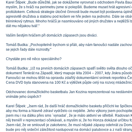
Karel Štípek: „Bude důležité, jak se dokážeme vyrovnat s odchodem Pavla Bau
myslím, že s hráči na perimetru jsme si polepšili. Budeme muset hrát agresivní
protiútokem. Celková strategie útočné činnosti bude muset být postavena úplně 
agresivitě družstva a slabinu pod košem ve hře jeden na jednoho. Dále se ob
tréninkový rytmus. Mnoho hráčů je nasmlouváno od jiných družstev a nejtěžší bu
dát mu nějakou tvář."
Vaším šestým hráčem při domácích zápasech jsou diváci.
Tomáš Budka: „Pochopitelně bychom si přáli, aby nám fanoušci nadále zachovali
se jejich řady dále rozrostly."
Chystáte pro ně něco speciálního?
Tomáš Budka: „Už na prvních domácích zápasech spatří světlo světa dlouho oč
dokument Tenkrát na Západě, který mapuje léta 2004 – 2007, kdy Jiskra působila
Fanoušci se mohou těšit na opravdu zdařilý dokumentární snímek reportéra Č
Cena DVD byla stanovena na 100 Kč a výtěžek půjde celý na rozvoj mládežnick
Odchovanec domažlického basketbalu Jan Kozina reprezentoval na nedávném
vnímáte jeho úspěch?
Karel Štípek: „Jsem rád, že další hráč domažlického basketu přičichl ke špičko
aby mu forma a hlavně zdraví vydrželo co nejdéle. Jeho výkony jsem pochopit
jsem mu i na dálku přes sms ´vynadal´, že je málo aktivní ve střelbě. Radovan 
něj trenéři v reprezentaci očekávali, a myslím si, že ho Honza dokázal určitou 
Jsem rád, že ve smlouvě je zakotveno, že musí nějaké zápasy odehrát za Doma
bude pro něj srdeční záležitost nastupovat na domácí palubovce a z naší strany