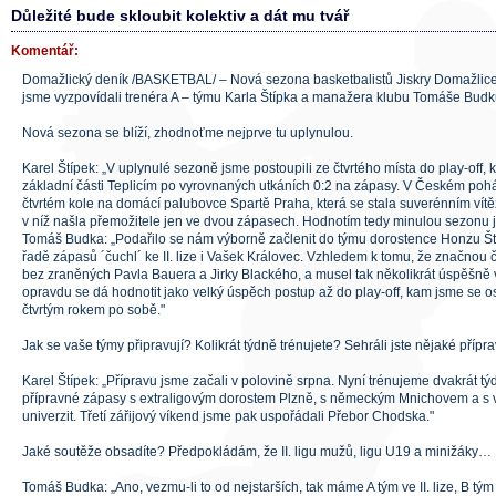
Důležité bude skloubit kolektiv a dát mu tvář
Komentář:
Domažlický deník /BASKETBAL/ – Nová sezona basketbalistů Jiskry Domažlice 
jsme vyzpovídali trenéra A – týmu Karla Štípka a manažera klubu Tomáše Budku
Nová sezona se blíží, zhodnoťme nejprve tu uplynulou.
Karel Štípek: „V uplynulé sezoně jsme postoupili ze čtvrtého místa do play-off, k
základní části Teplicím po vyrovnaných utkáních 0:2 na zápasy. V Českém pohá
čtvrtém kole na domácí palubovce Spartě Praha, která se stala suverénním vítěze
v níž našla přemožitele jen ve dvou zápasech. Hodnotím tedy minulou sezonu 
Tomáš Budka: „Podařilo se nám výborně začlenit do týmu dorostence Honzu Št
řadě zápasů ´čuchl´ ke II. lize i Vašek Královec. Vzhledem k tomu, že značnou 
bez zraněných Pavla Bauera a Jirky Blackého, a musel tak několikrát úspěšně v
opravdu se dá hodnotit jako velký úspěch postup až do play-off, kam jsme se o
čtvrtým rokem po sobě."
Jak se vaše týmy připravují? Kolikrát týdně trénujete? Sehráli jste nějaké příp
Karel Štípek: „Přípravu jsme začali v polovině srpna. Nyní trénujeme dvakrát týd
přípravné zápasy s extraligovým dorostem Plzně, s německým Mnichovem a s
univerzit. Třetí zářijový víkend jsme pak uspořádali Přebor Chodska."
Jaké soutěže obsadíte? Předpokládám, že II. ligu mužů, ligu U19 a minižáky…
Tomáš Budka: „Ano, vezmu-li to od nejstarších, tak máme A tým ve II. lize, B tý