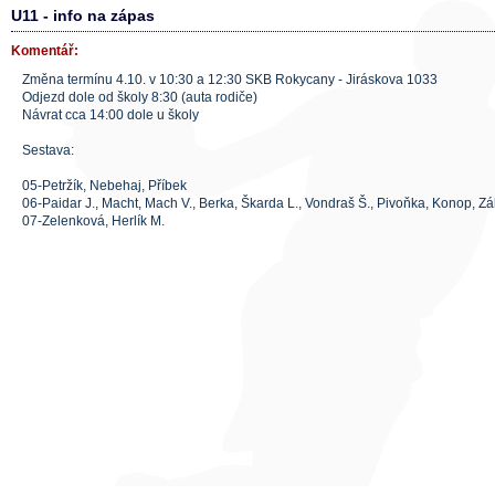
U11 - info na zápas
Komentář:
Změna termínu 4.10. v 10:30 a 12:30 SKB Rokycany - Jiráskova 1033
Odjezd dole od školy 8:30 (auta rodiče)
Návrat cca 14:00 dole u školy
Sestava:
05-Petržík, Nebehaj, Příbek
06-Paidar J., Macht, Mach V., Berka, Škarda L., Vondraš Š., Pivoňka, Konop, Z
07-Zelenková, Herlík M.