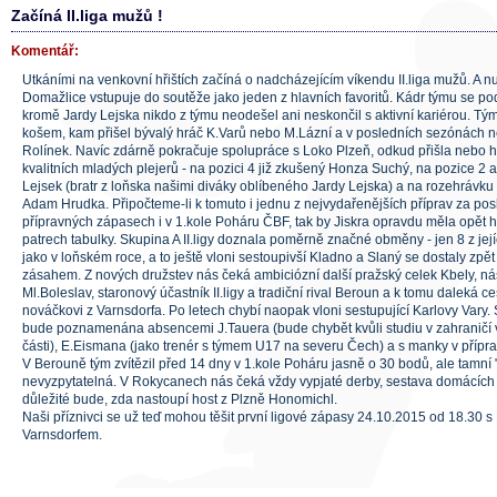
Začíná II.liga mužů !
Komentář:
Utkáními na venkovní hřištích začíná o nadcházejícím víkendu II.liga mužů. A nut
Domažlice vstupuje do soutěže jako jeden z hlavních favoritů. Kádr týmu se poda
kromě Jardy Lejska nikdo z týmu neodešel ani neskončil s aktivní kariérou. Tým
košem, kam přišel bývalý hráč K.Varů nebo M.Lázní a v posledních sezónác
Rolínek. Navíc zdárně pokračuje spolupráce s Loko Plzeň, odkud přišla nebo h
kvalitních mladých plejerů - na pozici 4 již zkušený Honza Suchý, na pozice 
Lejsek (bratr z loňska našimi diváky oblíbeného Jardy Lejska) a na rozehrávku
Adam Hrudka. Připočteme-li k tomuto i jednu z nejvydařenějších příprav za pos
přípravných zápasech i v 1.kole Poháru ČBF, tak by Jiskra opravdu měla opět hr
patrech tabulky. Skupina A II.ligy doznala poměrně značné obměny - jen 8 z její
jako v loňském roce, a to ještě vloni sestoupivší Kladno a Slaný se dostaly zpět
zásahem. Z nových družstev nás čeká ambiciózní další pražský celek Kbely, n
Ml.Boleslav, staronový účastník II.ligy a tradiční rival Beroun a k tomu daleká c
nováčkovi z Varnsdorfa. Po letech chybí naopak vloni sestupující Karlovy Vary.
bude poznamenána absencemi J.Tauera (bude chybět kvůli studiu v zahraničí v
části), E.Eismana (jako trenér s týmem U17 na severu Čech) a s manky v přípra
V Berouně tým zvítězil před 14 dny v 1.kole Poháru jasně o 30 bodů, ale tamní 
nevyzpytatelná. V Rokycanech nás čeká vždy vypjaté derby, sestava domácích 
důležité bude, zda nastoupí host z Plzně Honomichl.
Naši příznivci se už teď mohou těšit první ligové zápasy 24.10.2015 od 18.30 
Varnsdorfem.