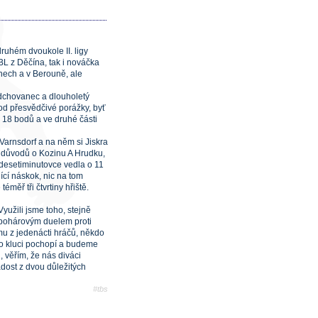
druhém dvoukole II. ligy
BL z Děčína, tak i nováčka
nech a v Berouně, ale
odchovanec a dlouholetý
 od přesvědčivé porážky, byť
o 18 bodů a ve druhé části
arnsdorf a na něm si Jiskra
h důvodů o Kozinu A Hrudku,
 desetiminutovce vedla o 11
jící náskok, nic na tom
měř tři čtvrtiny hřiště.
Využili jsme toho, stejně
 pohárovým duelem proti
mu z jedenácti hráčů, někdo
to kluci pochopí a budeme
 věřím, že nás diváci
adost z dvou důležitých
#tbs