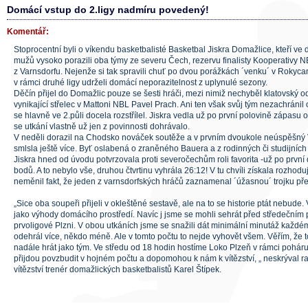
Domácí vstup do 2.ligy nadmíru povedený!
Komentář:
Stoprocentní byli o víkendu basketbalisté Basketbal Jiskra Domažlice, kteří ve 
mužů vysoko porazili oba týmy ze severu Čech, rezervu finalisty Kooperativy N
z Varnsdorfu. Nejenže si tak spravili chuť po dvou porážkách ´venku´ v Rokyca
v rámci druhé ligy udrželi domácí neporazitelnost z uplynulé sezony.
Děčín přijel do Domažlic pouze se šesti hráči, mezi nimiž nechyběl klatovský 
vynikající střelec v Mattoni NBL Pavel Prach. Ani ten však svůj tým nezachránil
se hlavně ve 2.půli docela rozstřílel. Jiskra vedla už po první polovině zápasu 
se utkání vlastně už jen z povinnosti dohrávalo.
V neděli dorazil na Chodsko nováček soutěže a v prvním dvoukole neúspěšný V
smlsla ještě více. Byť oslabená o zraněného Bauera a z rodinných či studijníc
Jiskra hned od úvodu potvrzovala proti severočechům roli favorita -už po první
bodů. A to nebylo vše, druhou čtvrtinu vyhrála 26:12! V tu chvíli získala rozhodu
neměnil fakt, že jeden z varnsdorfských hráčů zaznamenal ´úžasnou´ trojku pře té
„Sice oba soupeři přijeli v okleštěné sestavě, ale na to se historie ptát nebude. 
jako výhody domácího prostředí. Navíc j jsme se mohli sehrát před středečním
prvoligové Plzni. V obou utkáních jsme se snažili dát minimální minutáž každé
odehrál více, někdo méně. Ale v tomto počtu to nejde vyhovět všem. Věřím, že 
nadále hrát jako tým. Ve středu od 18 hodin hostíme Loko Plzeň v rámci poháru,
přijdou povzbudit v hojném počtu a dopomohou k nám k vítězství, „ neskrýval r
vítězství trenér domažlických basketbalistů Karel Štípek.