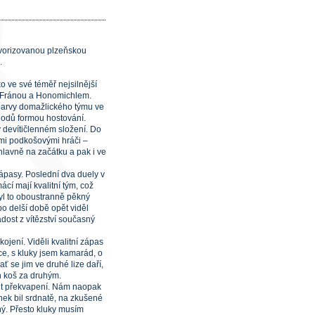
avorizovanou plzeňskou
.
o ve své téměř nejsilnější
 s Fránou a Honomichlem.
 barvy domažlického týmu ve
Chodů formou hostování.
 devítičlenném složení. Do
řemi podkošovými hráči –
lavně na začátku a pak i ve
zápasy. Poslední dva duely v
ácí mají kvalitní tým, což
 Byl to oboustranně pěkný
o delší době opět viděl
adost z vítězství současný
ojení. Viděli kvalitní zápas
e, s kluky jsem kamarád, o
, ať se jim ve druhé lize daří,
en koš za druhým.
tit překvapení. Nám naopak
ínek bil srdnatě, na zkušené
ný. Přesto kluky musím