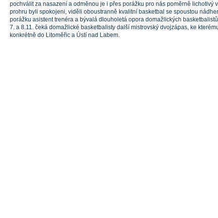
pochválit za nasazení a odměnou je i přes porážku pro nás poměrně lichotivý vý
prohru byli spokojeni, viděli oboustranně kvalitní basketbal se spoustou nádhe
porážku asistent trenéra a bývalá dlouholetá opora domažlických basketbalistů J
7. a 8.11. čeká domažlické basketbalisty další mistrovský dvojzápas, ke kterém
konkrétně do Litoměřic a Ústí nad Labem.