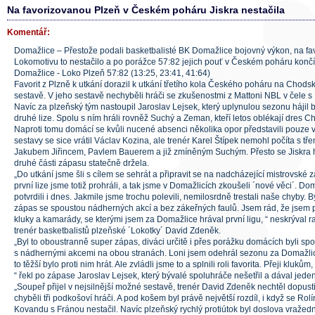
Na favorizovanou Plzeň v Českém poháru Jiskra nestačila
Komentář:
Domažlice – Přestože podali basketbalisté BK Domažlice bojovný výkon, na f
Lokomotivu to nestačilo a po porážce 57:82 jejich pouť v Českém poháru končí
Domažlice - Loko Plzeň 57:82 (13:25, 23:41, 41:64)
Favorit z Plzně k utkání dorazil k utkání třetího kola Českého poháru na Chodsk
sestavě. V jeho sestavě nechyběli hráči se zkušenostmi z Mattoni NBL v čele
Navíc za plzeňský tým nastoupil Jaroslav Lejsek, který uplynulou sezonu hájil
druhé lize. Spolu s ním hráli rovněž Suchý a Zeman, kteří letos oblékají dres 
Naproti tomu domácí se kvůli nucené absenci několika opor představili pouze v
sestavy se sice vrátil Václav Kozina, ale trenér Karel Štípek nemohl počíta s t
Jakubem Jiřincem, Pavlem Bauerem a již zmíněným Suchým. Přesto se Jiskra h
druhé části zápasu statečně držela.
„Do utkání jsme šli s cílem se sehrát a připravit se na nadcházející mistrovské 
první lize jsme totiž prohráli, a tak jsme v Domažlicích zkoušeli ´nové věci´. Dom
potvrdili i dnes. Jakmile jsme trochu polevili, nemilosrdně trestali naše chyby.
zápas se spoustou nádherných akcí a bez zákeřných faulů. Jsem rád, že jsem p
kluky a kamarády, se kterými jsem za Domažlice hrával první ligu, “ neskrýval r
trenér basketbalistů plzeňské ´Lokotky´ David Zdeněk.
„Byl to oboustranně super zápas, diváci určitě i přes porážku domácích byli spok
s nádhernými akcemi na obou stranách. Loni jsem odehrál sezonu za Domažlic
to těžší bylo proti nim hrát. Ale zvládli jsme to a splnili roli favorita. Přeji klukům
“ řekl po zápase Jaroslav Lejsek, který bývalé spoluhráče nešetřil a dával jed
„Soupeř přijel v nejsilnější možné sestavě, trenér David Zdeněk nechtěl dopus
chyběli tři podkošoví hráči. A pod košem byl právě největší rozdíl, i když se Rol
Kovandu s Fránou nestačil. Navíc plzeňský rychlý protiútok byl doslova vražed