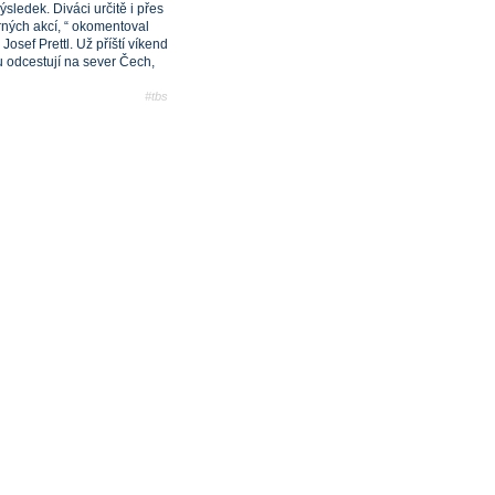
sledek. Diváci určitě i přes
rných akcí, “ okomentoval
osef Prettl. Už příští víkend
u odcestují na sever Čech,
#tbs