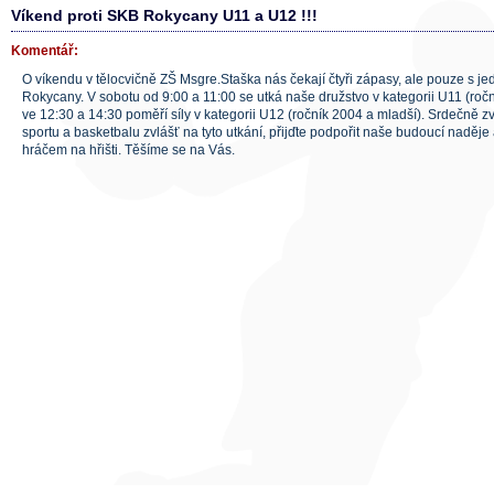
Víkend proti SKB Rokycany U11 a U12 !!!
Komentář:
O víkendu v tělocvičně ZŠ Msgre.Staška nás čekají čtyři zápasy, ale pouze s 
Rokycany. V sobotu od 9:00 a 11:00 se utká naše družstvo v kategorii U11 (ročn
ve 12:30 a 14:30 poměří síly v kategorii U12 (ročník 2004 a mladší). Srdečně 
sportu a basketbalu zvlášť na tyto utkání, přijďte podpořit naše budoucí naděje
hráčem na hřišti. Těšíme se na Vás.