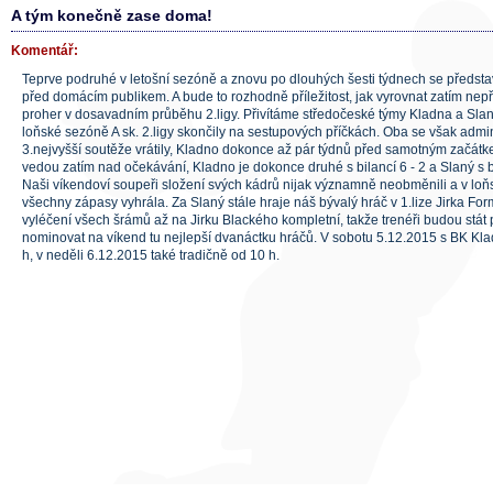
A tým konečně zase doma!
Komentář:
Teprve podruhé v letošní sezóně a znovu po dlouhých šesti týdnech se představ
před domácím publikem. A bude to rozhodně příležitost, jak vyrovnat zatím nepř
proher v dosavadním průběhu 2.ligy. Přivítáme středočeské týmy Kladna a Slané
loňské sezóně A sk. 2.ligy skončily na sestupových příčkách. Oba se však adm
3.nejvyšší soutěže vrátily, Kladno dokonce až pár týdnů před samotným začátkem
vedou zatím nad očekávání, Kladno je dokonce druhé s bilancí 6 - 2 a Slaný s bi
Naši víkendoví soupeři složení svých kádrů nijak významně neobměnili a v loň
všechny zápasy vyhrála. Za Slaný stále hraje náš bývalý hráč v 1.lize Jirka For
vyléčení všech šrámů až na Jirku Blackého kompletní, takže trenéři budou stát
nominovat na víkend tu nejlepší dvanáctku hráčů. V sobotu 5.12.2015 s BK Klad
h, v neděli 6.12.2015 také tradičně od 10 h.